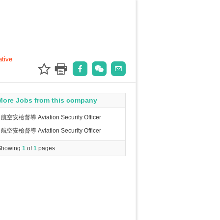
ative
More Jobs from this company
航空安檢督導 Aviation Security Officer
航空安檢督導 Aviation Security Officer
Showing
1
of
1
pages