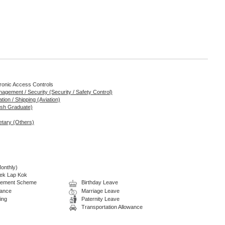
ctronic Access Controls
nagement / Security (Security / Safety Control)
tion / Shipping (Aviation)
esh Graduate)
etary (Others)
onthly)
hek Lap Kok
tirement Scheme
Birthday Leave
wance
Marriage Leave
ing
Paternity Leave
Transportation Allowance