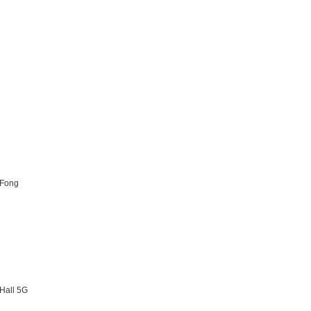
 Fong
l 5G