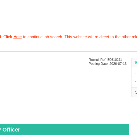
d. Click
Here
to continue job search. This website will re-direct to the other rel
Recruit Ref: E0610211
Posting Date: 2026-07-13
∙
∙
Officer