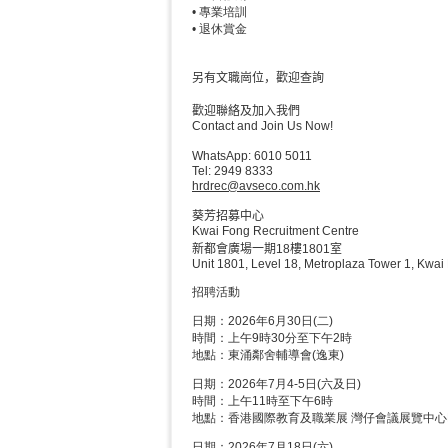
• 專業培訓
• 退休賞金
另有
文職崗位，歡迎查詢
歡迎聯絡及加入我們
Contact and Join Us Now!
WhatsApp: 6010 5011
Tel: 2949 8333
hrdrec@avseco.com.hk
葵芳招募中心
Kwai Fong Recruitment Centre
新都會廣場一期18樓1801室
Unit 1801, Level 18, Metroplaza Tower 1, Kwai
招聘活動
日期：2026年6月30日(二)
時間：上午9時30分至下午2時
地點：東涌鄰舍輔導會(逸東)
日期：2026年7月4-5日(六及日)
時間：上午11時至下午6時
地點：香港國際教育及職業展 灣仔會議展覽中心Hal
日期：2026年7月18日(六)