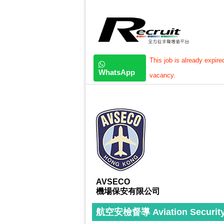
This job is already expire
WhatsApp
vacancy.
AVSECO
機場保安有限公司
航空安檢督導 Aviation Security 