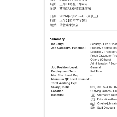
時間：上午11時至下午4時
地點：葵涌梨木樹邨龍珠廣場
日期：2026年7月23-24日(四及五)
時間：上午11時至下午5時
地點：佐敦逸東酒店
Summary
Industry:
Security / Fire / Ele
Job Category / Function:
Property / Estate Ma
Logistics / Transporta
Fresh Graduate (Fr
Others (Others)
Administration / Secr
Job Position Level:
General
Employment Term:
Full Time
Min. Edu. Level Req:
--
Minimum QF Level attained:
--
Total Working Exp:
--
Salary(HKD):
$19,930 - $24,160
(M
Location:
Outlying Islands / C
Benefits:
Alternative Re
Education Allo
On-the-job train
Staff Discount