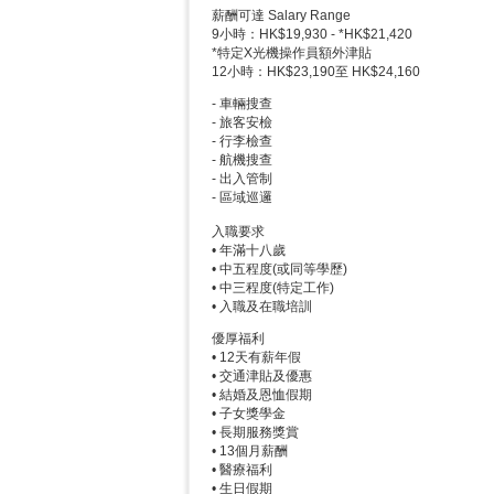
薪酬可達 Salary Range
9小時：HK$19,930 - *HK$21,420
*特定X光機操作員額外津貼
12小時：HK$23,190至 HK$24,160
- 車輛搜查
- 旅客安檢
- 行李檢查
- 航機搜查
- 出入管制
- 區域巡邏
入職要求
• 年滿十八歲
• 中五程度(或同等學歷)
• 中三程度(特定工作)
• 入職及在職培訓
優厚福利
• 12天有薪年假
• 交通津貼及優惠
• 結婚及恩恤假期
• 子女獎學金
• 長期服務獎賞
• 13個月薪酬
• 醫療福利
• 生日假期