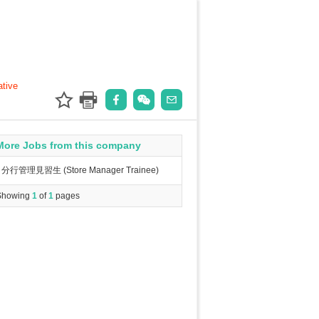
ative
More Jobs from this company
分行管理見習生 (Store Manager Trainee)
Showing
1
of
1
pages