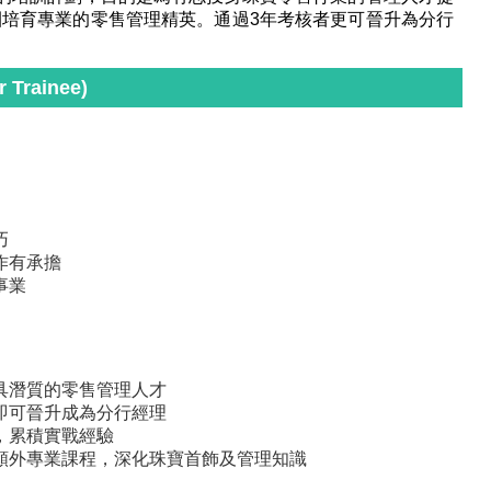
培育專業的零售管理精英。通過3年考核者更可晉升為分行
Trainee)
巧
作有承擔
事業
具潛質的零售管理人才
即可晉升成為分行經理
，累積實戰經驗
額外專業課程，深化珠寶首飾及管理知識