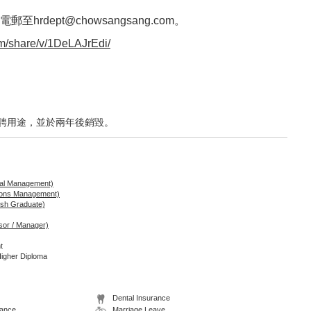
dept@chowsangsang.com。
m/share/v/1DeLAJrEdi/
聘用途，並於兩年後銷毀。
al Management)
tions Management)
esh Graduate)
isor / Manager)
t
Higher Diploma
Dental Insurance
wance
Marriage Leave