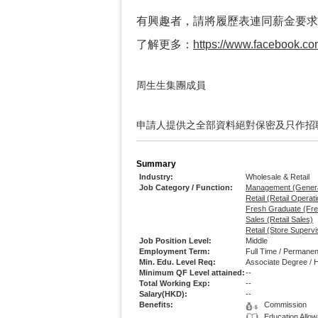
有興趣者，請將履歷表連同薪金要求電郵至hr
了解更多：
https://www.facebook.co
周生生集團成員
申請人提供之全部資料絕對保密及只作招
Summary
Industry:
Wholesale & Retail
Job Category / Function:
Management (Gener
Retail (Retail Opera
Fresh Graduate (Fr
Sales (Retail Sales)
Retail (Store Superv
Job Position Level:
Middle
Employment Term:
Full Time / Permanen
Min. Edu. Level Req:
Associate Degree / 
Minimum QF Level attained:
--
Total Working Exp:
--
Salary(HKD):
--
Benefits:
Commission
Education Allo