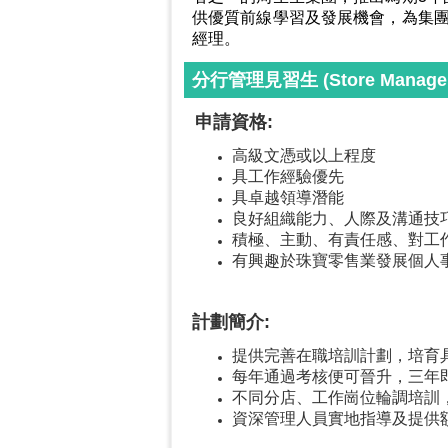
供優質前線學習及發展機會，為集團
經理。
分行管理見習生 (Store Manager 
申請資格:
高級文憑或以上程度
具工作經驗優先
具卓越領導潛能
良好組織能力、人際及溝通技
積極、主動、有責任感、對工
有興趣於珠寶零售業發展個人
計劃簡介:
提供完善在職培訓計劃，培育
每年通過考核便可晉升，三年
不同分店、工作崗位輪調培訓
資深管理人員實地指導及提供