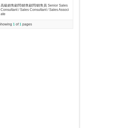
高級銷售顧問/銷售顧問/銷售員 Senior Sales
Consultant / Sales Consultant / Sales Associ
ate
Showing
1
of
1
pages