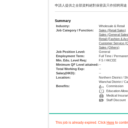
申請人提供之全部資料絕對保密及只作招聘用途
Summary
Industry:
Wholesale & Retail
Job Category / Function:
Sales (Retail Sales)
Sales (General Sales
Retail (Fashion & Ac
Customer Service (C
Sales (Others)
Job Position Level:
General
Employment Term:
Full Time / Permanen
Min. Edu. Level Req:
F.5 / HKCEE
Minimum QF Level attained:
--
Total Working Exp:
--
Salary(HKD):
--
Location:
Northern District / S
Wanchai District / 
Benefits:
Commission
Education Allo
Medical Insura
Staff Discount
This job is already expired. Click
Here
to conti