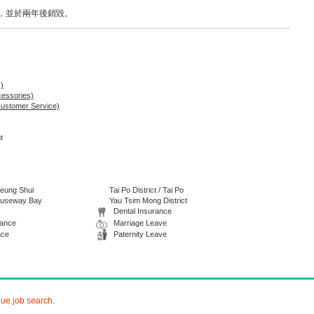
，並於兩年後銷毀。
)
cessories)
ustomer Service)
t
heung Shui
Tai Po District / Tai Po
Causeway Bay
Yau Tsim Mong District
Dental Insurance
wance
Marriage Leave
nce
Paternity Leave
nue job search.