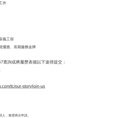
工作
薪義工假
貨優惠、長期服務金牌
357查詢或將履歷表循以下途徑提交：
m
com/tc/our-story/join-us
請人，無需再次申請。