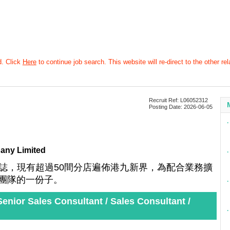
d. Click
Here
to continue job search. This website will re-direct to the other rel
Recruit Ref: L06052312
Posting Date: 2026-06-05
∙
any Limited
∙
誌，現有超過50間分店遍佈港九新界，為配合業務擴
團隊的一份子。
∙
ales Consultant / Sales Consultant /
∙