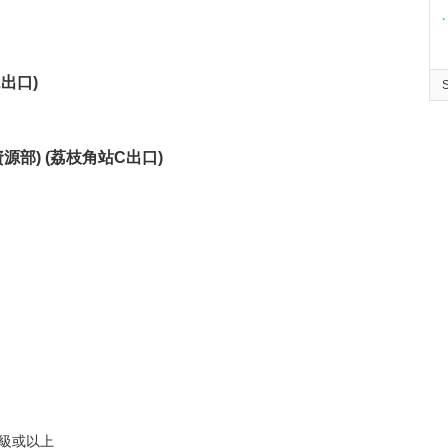
∙
2出口)
源部) (荔枝角站C出口)
級或以上