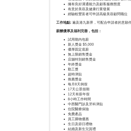
擁有良好溝通能力及顧客服務態度
有意於美容及健康行業發展
經驗較豐富者可申請高級美容顧問職位
工作地點:
遍及港九新界，可配合申請者的意願
薪酬優厚及福利完善，包括：
試用期內包薪
新人獎金 $5,000
優厚固定底薪
無上限銷售獎金
店舖特別銷售獎金
年終獎金
勤工獎
超時津貼
推薦獎金
每月8天例假
17天公眾假期
12天有薪年假
8小時工作時間
中西醫門診及牙科津貼
住院醫療保險
免費產品
員工購物優惠
生日及節日禮物
結婚及新生兒賀禮