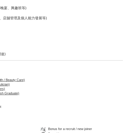
年晚宴、興趣班等)
巧、店舖管理及個人能力發展等)
途)
lth / Beauty Care)
tician)
ers)
esh Graduate)
t
Bonus for a recruit / new joiner