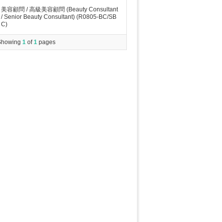
美容顧問 / 高級美容顧問 (Beauty Consultant
/ Senior Beauty Consultant) (R0805-BC/SB
C)
Showing
1
of
1
pages