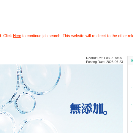
d. Click
Here
to continue job search. This website will re-direct to the other rel
Recruit Ref: L060218495
Posting Date: 2026-06-23
∙
∙
∙
∙