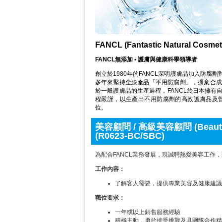
FANCL (Fantastic Natural Cosmeti
FANCL
無添加 •
護膚與健康科學領導者
創立於1980年的FANCL深明護膚品加入防
多年來堅持全線產品「不用防腐劑」，摒棄合成
於一般護膚品的生產過程，FANCL於日本擁
程嚴謹，以生產出不用防腐劑的高效護膚品及
位。
美容顧問 / 高級美容顧問 (Beauty Con
(R0623-BC/SBC)
為配合FANCL業務發展，現誠聘熱愛美容工作
工作內容：
了解客人需要，提供專業美容及健康建議
職位要求：
一年或以上銷售服務經驗
積極主動，勇於接受挑戰及具團隊合作精