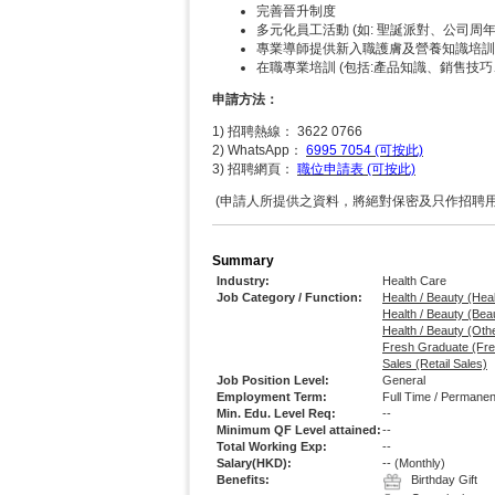
完善晉升制度
多元化員工活動 (如: 聖誕派對、公司周
專業導師提供新入職護膚及營養知識培訓
在職專業培訓 (包括:產品知識、銷售技
申請方法：
1) 招聘熱線： 3622 0766
2) WhatsApp：
6995 7054 (可按此)
3) 招聘網頁：
職位申請表 (可按此)
(申請人所提供之資料，將絕對保密及只作招聘用
Summary
Industry:
Health Care
Job Category / Function:
Health / Beauty (Hea
Health / Beauty (Beau
Health / Beauty (Oth
Fresh Graduate (Fr
Sales (Retail Sales)
Job Position Level:
General
Employment Term:
Full Time / Permanen
Min. Edu. Level Req:
--
Minimum QF Level attained:
--
Total Working Exp:
--
Salary(HKD):
--
(Monthly)
Benefits:
Birthday Gift