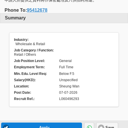
Phone To:
95412678
Summary
Industry:
Wholesale & Retail
Job Category / Function:
Retail / Others
Job Position Level:
General
Employment Term:
Full Time
Min. Edu. Level Req:
Below F.5
Salary(HKD):
Unspecified
Location:
Sheung Wan
Post Date:
07-07-2026
Recruit Ref.
:
L060496293
Apply
Save