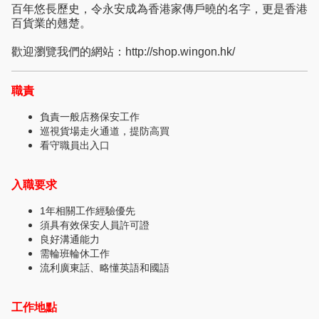
百年悠長歷史，令永安成為香港家傳戶曉的名字，更是香港
百貨業的翹楚。
歡迎瀏覽我們的網站：http://shop.wingon.hk/
職責
負責一般店務保安工作
巡視貨場走火通道，提防高買
看守職員出入口
入職要求
1年相關⼯作經驗優先
須具有效保安人員許可證
良好溝通能⼒
需輪班輪休工作
流利廣東話、略懂英語和國語
⼯作地點