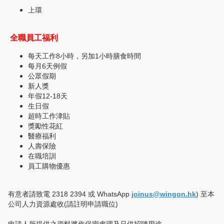
上環
全職員⼯福利
每天⼯作8⼩時，另加1小時膳食時間
每⽉6天例假
​公眾假期
新人獎
年假12-18天
生日假
​超時工作津貼
獎勵性花紅
醫療福利
人壽保險
在職培訓
員工購物優惠
有意者請致電 2318 2394 或 WhatsApp
joinus@wingon.hk
) 至本
公司人力資源處收(請註明申請職位)
申請人所提供之資料將作保密處理及只供招聘用途。