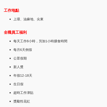
⼯作地
點
上環、油麻地、尖東
全職員
⼯福
利
每天⼯作8⼩時，另加1小時膳食時間
每⽉6天例假
​公眾假期
新人獎
年假12-18天
生日假
​超時工作津貼
獎勵性花紅