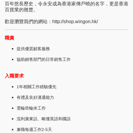
百年悠長歷史，令永安成為香港家傳戶曉的名字，更是香港
百貨業的翹楚。
歡迎瀏覽我們的網站：http://shop.wingon.hk/
職責
提供優質顧客服務
協助銷售部門的日常銷售工作
入職要求
1年相關⼯作經驗優先
有禮及良好溝通能⼒
需輪班輪休工作
流利廣東話、略懂英語和國語
兼職每週工作2-5天