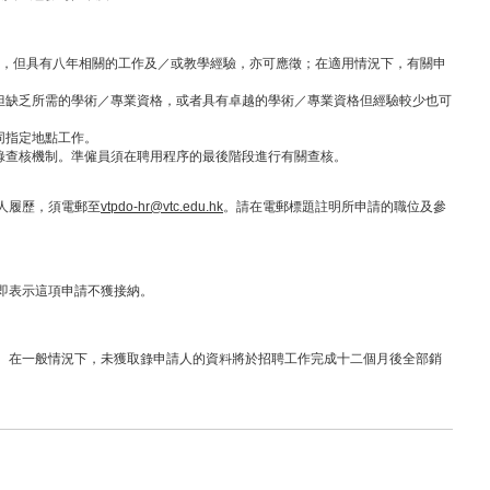
）項，但具有八年相關的工作及／或教學經驗，亦可應徵；在適用情況下，有關申
就但缺乏所需的學術／專業資格，或者具有卓越的學術／專業資格但經驗較少也可
同指定地點工作。
紀錄查核機制。準僱員須在聘用程序的最後階段進行有關查核。
人履歷，須電郵至
vtpdo-hr@vtc.edu.hk
。請在電郵標題註明所申請的職位及參
即表示這項申請不獲接納。
。在一般情況下，未獲取錄申請人的資料將於招聘工作完成十二個月後全部銷