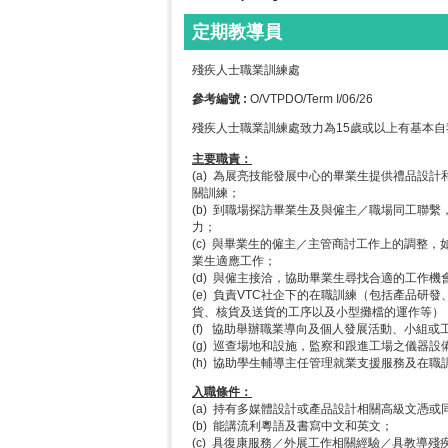
定期教導員
殘疾人士職業訓練處
參考編號​ :
O/VTPDO/Term I/06/26
殘疾人士職業訓練處致力為15歲或以上有基本
主要職責：
(a) 為展亮技能發展中心的畢業生提供禮品設
關訓練；
(b) 到職場探訪畢業生及與僱主／職場同工聯
力；
(c) 與畢業生的僱主／主管商討工作上的調整
業生適應工作；
(d) 與僱主接洽，協助畢業生尋找合適的工作機
(e) 負責VTC社企下的在職訓練（包括產品
貨、核貨及送貨的工序以及小型攤檔的運作等）
(f) 協助舉辦職業導向及個人發展活動、小組
(g) 巡查場地和設施，監察和跟進工場之儀器
(h) 協助學生輔導主任管理就業支援服務及在
入職條件：
(a) 持有多媒體設計或產品設計相關高級文憑
(b) 能講流利粵語及書寫中文和英文；
(c) 具復康服務／外展工作相關經驗／具教導殘