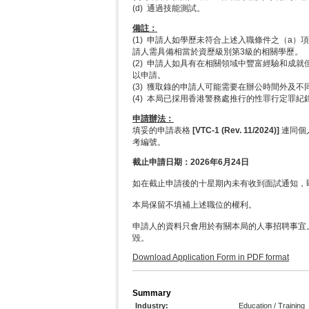
(d) 通過技能測試。
備註：
(1) 申請人如學歷未符合上述入職條件之（a
請人需具備相當於資歷級別第3級的相關學歷。
(2) 申請人如具有在相關領域中豐富經驗和成
以申請。
(3) 獲取錄的申請人可能需要在辦公時間外及不
(4) 本局已採用香港警務處推行的性罪行定罪
申請辦法：
填妥的申請表格
[VTC-1 (Rev. 11/2024)]
連同個
考編號。
截止申請日期：2026年6月24日
如在截止申請後的十星期內未有收到面試通知，
本局保留不填補上述職位的權利。
申請人的資料只會用於有關本局的人事招聘事宜
毀。
Download Application Form in PDF format
Summary
Industry:
Education / Training