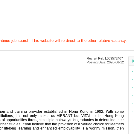
tinue job search. This website will re-direct to the other relative vacancy.
Recruit Ref: L059572407
Posting Date: 2026-06-12
∙
∙
∙
∙
∙
tion and training provider established in Hong Kong in 1982. With some
∙
titutions, this not only makes us VIBRANT but VITAL to the Hong Kong
of opportunities through multiple pathways for graduates to determine their
∙
ther studies. If you believe that the provision of a valued choice for learners
∙
or lifelong learning and enhanced employability is a worthy mission, then