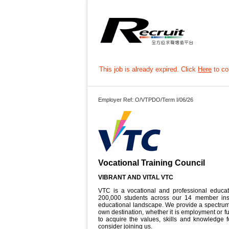
This job is already expired. Click
Here
to con
Employer Ref: O/VTPDO/Term I/06/26
Vocational Training Council
VIBRANT AND VITAL VTC
VTC is a vocational and professional educa
200,000 students across our 14 member ins
educational landscape. We provide a spectrum 
own destination, whether it is employment or fur
to acquire the values, skills and knowledge f
consider joining us.