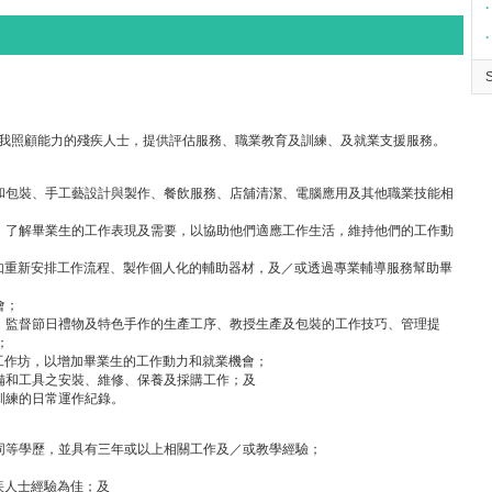
∙
∙
自我照顧能力的殘疾人士，提供評估服務、職業教育及訓練、及就業支援服務。
計和包裝、手工藝設計與製作、餐飲服務、店舖清潔、電腦應用及其他職業技能相
繫，了解畢業生的工作表現及需要，以協助他們適應工作生活，維持他們的工作動
，如重新安排工作流程、製作個人化的輔助器材，及／或透過專業輔導服務幫助畢
會；
研發、監督節日禮物及特色手作的生產工序、教授生產及包裝的工作技巧、管理提
；
或工作坊，以增加畢業生的工作動力和就業機會；
設備和工具之安裝、維修、保養及採購工作；及
職訓練的日常運作紀錄。
或同等學歷，並具有三年或以上相關工作及／或教學經驗；
疾人士經驗為佳；及