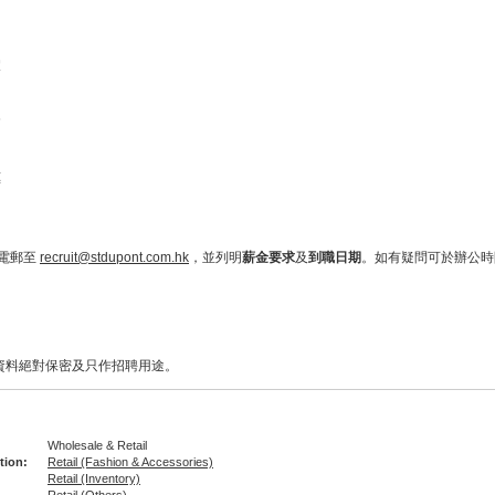
例假
金
金
會
年假
貼
惠
電郵至
recruit@stdupont.com.hk
，並列明
薪金要求
及
到職日期
。如有疑問可於辦公時間內
有資料絕對保密及只作招聘用途。
Wholesale & Retail
tion:
Retail (Fashion & Accessories)
Retail (Inventory)