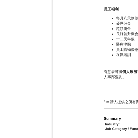
員工福利
每月八天
優厚佣
超額獎
良好晉升機
十二天
醫療津
員工購物優
在職培訓
有意者可將
個人履歷
人事部查詢。
* 申請人提供之所
Summary
Industry:
Job Category / Func