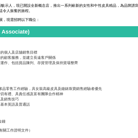
t 以全新面貌示人，現已開設全新概念店，推出一系列嶄新的女性和中性皮具精品，為品牌
這令人振奮的旅程。
展，現需招聘以下職位：
Associate)
定的個人及店舖銷售目標
貴的顧客服務，並建立長遠客戶關係
常運作、包括貨品陳列、存貨管理及保持貨場整齊
奢侈品零售工作經驗，具女裝高級皮具及鐘錶珠寶銷售經驗者優先
親切有禮、具責任感及富有團隊合作精神
通及銷售技巧
、基本英語及普通話
 金鐘
有關工作證明文件）