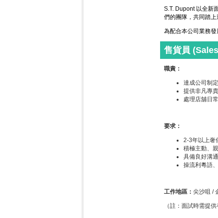
S.T. Dupon
們的團隊，共同踏上
為配合本公司業務發
售貨員 (Sales 
職責：
達成公司制
提供非凡專
處理店舖日
要求：
2-3年以上
積極主動、
具備良好溝
操流利粵語
工作地區：
尖沙咀 /
（註：面試時需提供