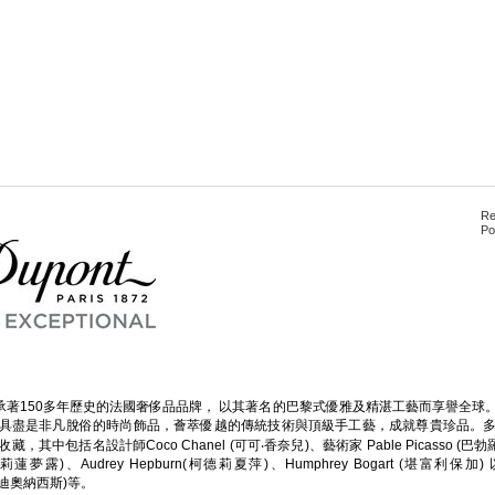
Re
Po
t, 一個傳承著150多年歷史的法國奢侈品品牌， 以其著名的巴黎式優雅及精湛工藝而享譽全
具盡是非凡脫俗的時尚飾品，薈萃優越的傳統技術與頂級手工藝，成就尊貴珍品。
其中包括名設計師Coco Chanel (可可‧香奈兒)、藝術家 Pable Picasso (
 (瑪莉蓮夢露)、Audrey Hepburn(柯德莉夏萍)、Humphrey Bogart (堪富利保加) 以
甘迺迪奧納西斯)等。